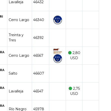
Lavalleja
46432
RI
Cerro Largo
46340
Treinta y
46392
Tres
TRA
2,80
Cerro Largo
46567
USD
TRA
Salto
46607
TRA
2,75
Lavalleja
46547
USD
TRA
Río Negro
45978