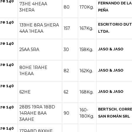
tre 140
FERNANDO DE LA
73HE
4HEAA
80
170Kg.
3HERA
PEÑA
tre 140
ESCRITORIO DU
139HE
8RA
5HERA
157
167Kg.
4AA
1HEAA
LTDA.
tre 140
25AA
5RA
30
158Kg.
JASO & JASO
tre 140
80HE
1RAHE
82
162Kg.
JASO & JASO
1HEAA
tre 140
62HE
62
168Kg.
JASO & JASO
28BS
19RA
18BD
tre 140
BERTSCH, CORRE
160-
14RAHE
8AA
90
180Kg.
SAN ROMÁN SRL
3AAHE
tre 140
17RABD
8XXHE