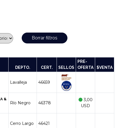
Borrar filtros
PRE-
DEPTO.
CERT.
SELLOS
OFERTA
$VENTA
Lavalleja
46659
A &
3,00
Río Negro
46378
USD
Cerro Largo
46421