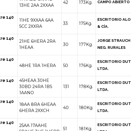
42
173Kg.
CAMPO ABIERTO
13HE
2AA
2XXAA
tre 140
ESCRITORIO ALO
11HE
9XXAA
6AA
33
175Kg.
5CC
2XXRA
& CÍA.
tre 140
JORGE STRAUCH
21HE
6HERA
2RA
30
177Kg.
1HEAA
NEG. RURALES
tre 140
ESCRITORIO DU
48HE
1RA
1HERA
50
176Kg.
LTDA.
45HEAA
30HE
tre 140
ESCRITORIO DU
30BD
24RA
1BS
131
178Kg.
LTDA.
1AANO
tre 140
ESCRITORIO DU
18AA
8RA
6HEAA
40
180Kg.
6HERA
2XXCH
LTDA.
tre 140
ESCRITORIO DU
25AA
17AAHE
51
181Kg.