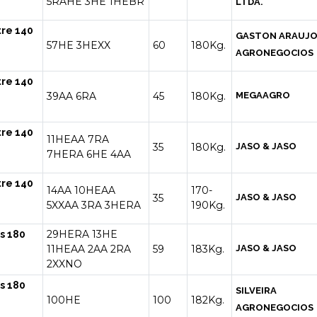
5RAHE
3HE
1HEBR
LTDA.
tre 140
GASTON ARAUJ
57HE
3HEXX
60
180Kg.
AGRONEGOCIOS
tre 140
39AA
6RA
45
180Kg.
MEGAAGRO
tre 140
11HEAA
7RA
35
180Kg.
JASO & JASO
7HERA
6HE
4AA
tre 140
14AA
10HEAA
170-
35
JASO & JASO
5XXAA
3RA
3HERA
190Kg.
29HERA
13HE
s 180
11HEAA
2AA
2RA
59
183Kg.
JASO & JASO
2XXNO
s 180
SILVEIRA
100HE
100
182Kg.
AGRONEGOCIOS