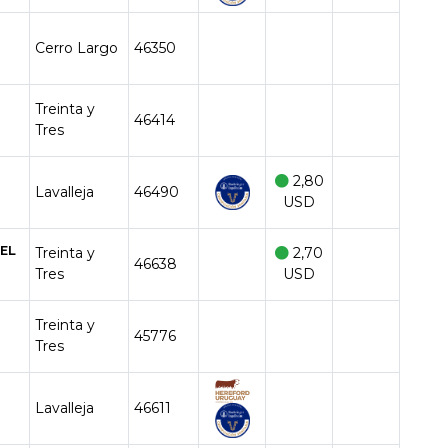
Cerro Largo
46350
Treinta y
46414
Tres
2,80
Lavalleja
46490
USD
GEL
Treinta y
2,70
46638
Tres
USD
Treinta y
45776
Tres
Lavalleja
46611