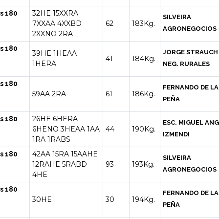
32HE
15XXRA
s 180
SILVEIRA
7XXAA
4XXBD
62
183Kg.
AGRONEGOCIOS
2XXNO
2RA
s 180
JORGE STRAUCH
39HE
1HEAA
41
184Kg.
1HERA
NEG. RURALES
s 180
FERNANDO DE LA
59AA
2RA
61
186Kg.
PEÑA
26HE
6HERA
s 180
ESC. MIGUEL AN
6HENO
3HEAA
1AA
44
190Kg.
IZMENDI
1RA
1RABS
42AA
15RA
15AAHE
s 180
SILVEIRA
12RAHE
5RABD
93
193Kg.
AGRONEGOCIOS
4HE
s 180
FERNANDO DE LA
30HE
30
194Kg.
PEÑA