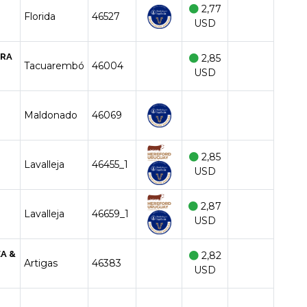
2,77
Florida
46527
USD
TRA
2,85
Tacuarembó
46004
USD
Maldonado
46069
2,85
Lavalleja
46455_1
USD
2,87
Lavalleja
46659_1
USD
A &
2,82
Artigas
46383
USD