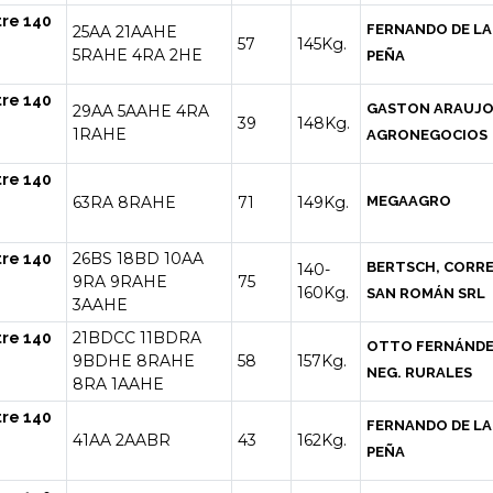
tre 140
FERNANDO DE LA
25AA
21AAHE
57
145Kg.
5RAHE
4RA
2HE
PEÑA
tre 140
GASTON ARAUJ
29AA
5AAHE
4RA
39
148Kg.
1RAHE
AGRONEGOCIOS
tre 140
63RA
8RAHE
71
149Kg.
MEGAAGRO
26BS
18BD
10AA
tre 140
BERTSCH, CORRE
140-
9RA
9RAHE
75
160Kg.
SAN ROMÁN SRL
3AAHE
21BDCC
11BDRA
tre 140
OTTO FERNÁND
9BDHE
8RAHE
58
157Kg.
NEG. RURALES
8RA
1AAHE
tre 140
FERNANDO DE LA
41AA
2AABR
43
162Kg.
PEÑA