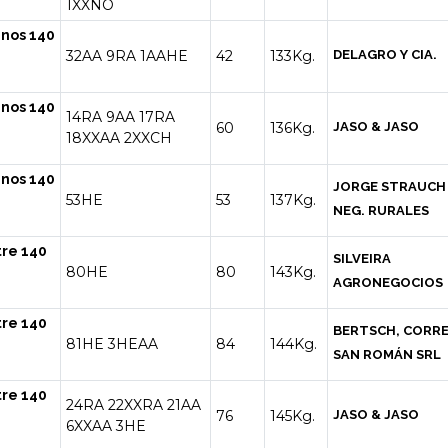
1XXNO
nos 140
32AA
9RA
1AAHE
42
133Kg.
DELAGRO Y CIA.
nos 140
14RA
9AA
17RA
60
136Kg.
JASO & JASO
18XXAA
2XXCH
nos 140
JORGE STRAUCH
53HE
53
137Kg.
NEG. RURALES
tre 140
SILVEIRA
80HE
80
143Kg.
AGRONEGOCIOS
tre 140
BERTSCH, CORRE
81HE
3HEAA
84
144Kg.
SAN ROMÁN SRL
tre 140
24RA
22XXRA
21AA
76
145Kg.
JASO & JASO
6XXAA
3HE