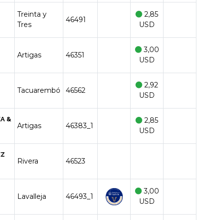
Treinta y
2,85
46491
Tres
USD
O
3,00
Artigas
46351
USD
2,92
Tacuarembó
46562
USD
A &
2,85
Artigas
46383_1
USD
EZ
Rivera
46523
3,00
Lavalleja
46493_1
USD