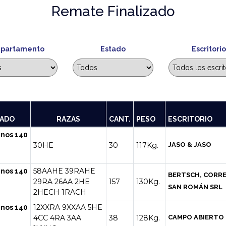
Remate Finalizado
partamento
Estado
Escritorio
NADO
RAZAS
CANT.
PESO
ESCRITORIO
nos 140
30HE
30
117Kg.
JASO & JASO
58AAHE
39RAHE
nos 140
BERTSCH, CORRE
29RA
26AA
2HE
157
130Kg.
SAN ROMÁN SRL
2HECH
1RACH
12XXRA
9XXAA
5HE
nos 140
4CC
4RA
3AA
38
128Kg.
CAMPO ABIERTO