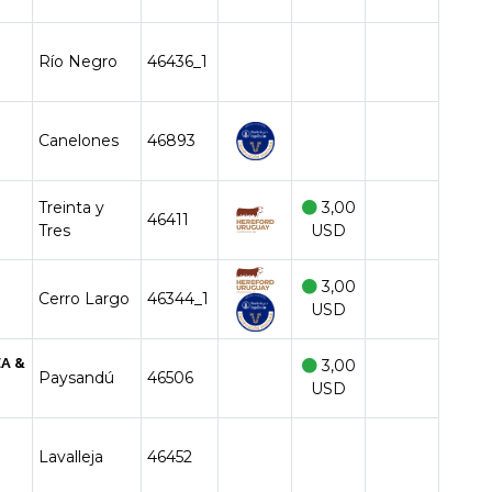
Río Negro
46436_1
Canelones
46893
Treinta y
3,00
46411
Tres
USD
3,00
Cerro Largo
46344_1
USD
A &
3,00
Paysandú
46506
USD
Lavalleja
46452