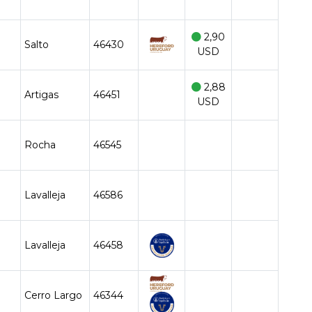
O
2,90
Salto
46430
USD
2,88
Artigas
46451
USD
Rocha
46545
Lavalleja
46586
Lavalleja
46458
Cerro Largo
46344