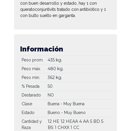
con buen desarrollo y estado, hay 1 con
queratoconjuntivits tratado con antibiótico y 1
con bulto suelto en garganta.
Información
435 kg.
Peso prom.
480 kg.
Peso máx.
362 kg.
Peso mín.
50
% Pesada
Destarado
NO
Clase
Buena - Muy Buena
Estado
Bueno - Muy Bueno
12 HE
12 HEAA
4 AA
5 BD
5
Cantidad y
BS
1 CHXX
1 CC
Raza