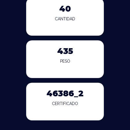
40
CANTIDAD
435
PESO
46386_2
CERTIFICADO