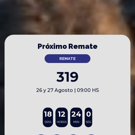
Próximo Remate
REMATE
319
26 y 27 Agosto | 09:00 HS
18
12
23
59
DÍAS
HORAS
MIN
SEG