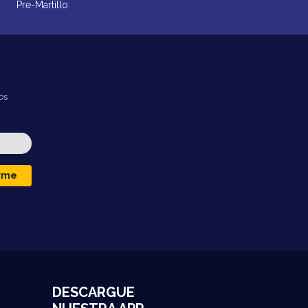
Pre-Martillo
os
irme
DESCARGUE