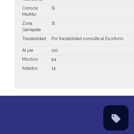
Conoce
SI
MíoMío
Zona
SI
Garrapata
Trazabilidad
Por trazabilidad consulte al Escritorio
Al píe
110
Mochos
94
Astados
14