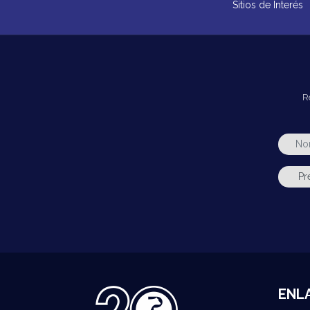
Sitios de Interés
R
ENL