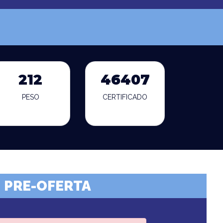
212
46407
PESO
CERTIFICADO
PRE-OFERTA