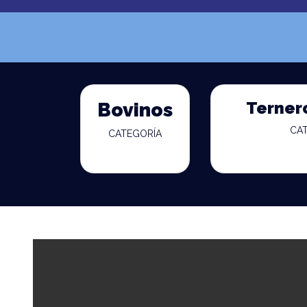
Terner
Bovinos
CA
CATEGORÍA