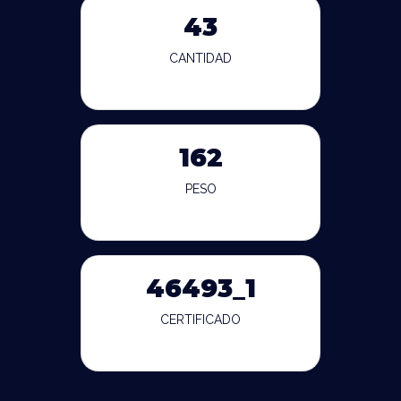
43
CANTIDAD
162
PESO
46493_1
CERTIFICADO