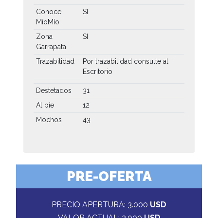
Conoce
SI
MíoMío
Zona
SI
Garrapata
Trazabilidad
Por trazabilidad consulte al
Escritorio
Destetados
31
Al píe
12
Mochos
43
PRE-OFERTA
PRECIO APERTURA: 3.000
USD
VALOR ACTUAL: 3.000
USD