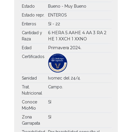
Estado
Bueno - Muy Bueno
Estado repr.
ENTEROS
Enteros
SI - 22
6 HERA
5 AAHE
4 AA
3 RA
2
Cantidad y
HE
1 XXCH
1 XXNO
Raza
Primavera 2024.
Edad
Certificados
Sanidad
Ivomec del 24/4.
Trat.
Campo.
Nutricional
Conoce
SI
MíoMío
Zona
SI
Garrapata
Trazabilidad
Por trazabilidad consulte al