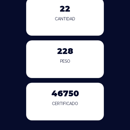
22
CANTIDAD
228
PESO
46750
CERTIFICADO