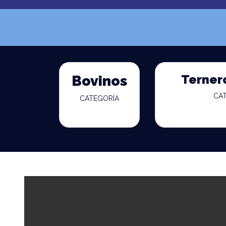
Terner
Bovinos
CA
CATEGORÍA