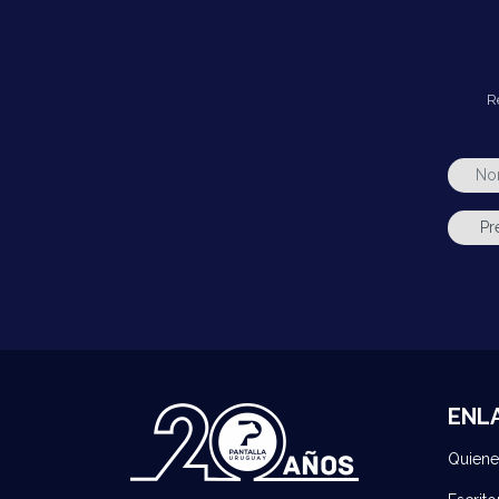
R
ENL
Quien