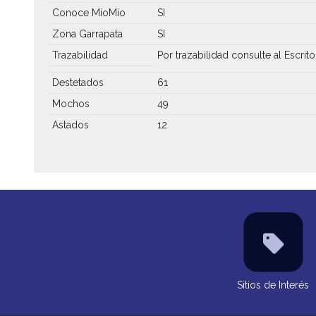
Conoce MíoMío
SI
Zona Garrapata
SI
Trazabilidad
Por trazabilidad consulte al Escrito
Destetados
61
Mochos
49
Astados
12
Sitios de Interés