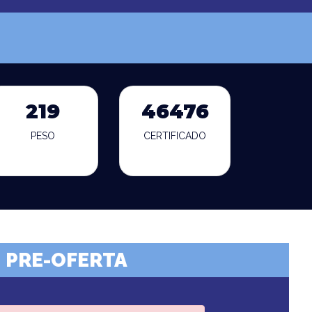
219
46476
PESO
CERTIFICADO
PRE-OFERTA