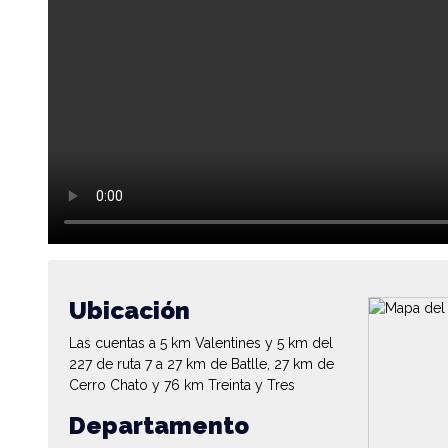
Ubicación
Las cuentas a 5 km Valentines y 5 km del
227 de ruta 7 a 27 km de Batlle, 27 km de
Cerro Chato y 76 km Treinta y Tres
Departamento