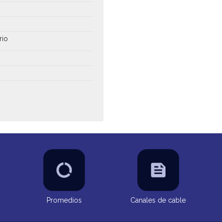
rio
Promedios
Canales de cable