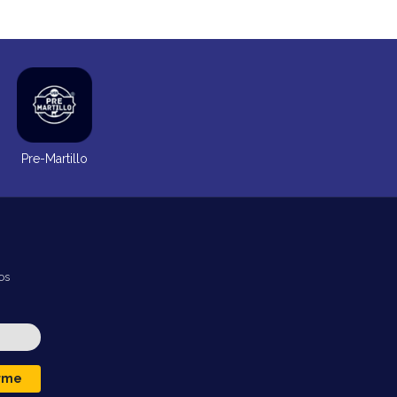
Pre-Martillo
os
irme