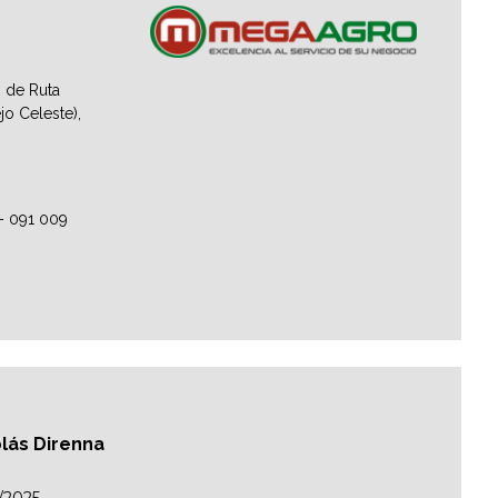
 de Ruta
jo Celeste),
– 091 009
colás Direnna