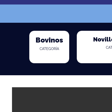
Novill
Bovinos
CA
CATEGORÍA