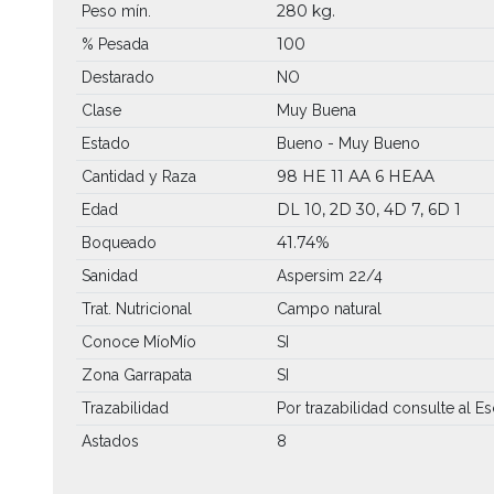
280 kg.
Peso mín.
100
% Pesada
Destarado
NO
Clase
Muy Buena
Estado
Bueno - Muy Bueno
98 HE
11 AA
6 HEAA
Cantidad y Raza
DL 10, 2D 30, 4D 7, 6D 1
Edad
41.74%
Boqueado
Sanidad
Aspersim 22/4
Trat. Nutricional
Campo natural
Conoce MíoMío
SI
Zona Garrapata
SI
Trazabilidad
Por trazabilidad consulte al Es
Astados
8