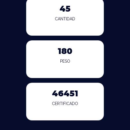
45
CANTIDAD
180
PESO
46451
CERTIFICADO