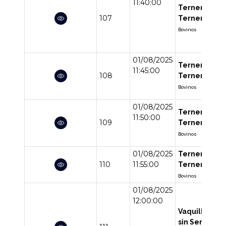
11:40:00
Terneros y
107
Terneras
Bovinos
01/08/2025
Terneros y
11:45:00
108
Terneras
Bovinos
01/08/2025
Terneros y
11:50:00
109
Terneras
Bovinos
01/08/2025
Terneros y
110
11:55:00
Terneras
Bovinos
01/08/2025
12:00:00
Vaquillonas
sin Servicio