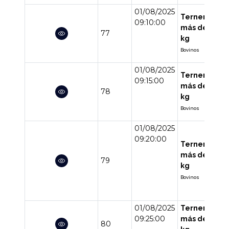
01/08/2025
Terneras
09:10:00
más de 140
77
kg
Bovinos
01/08/2025
Terneras
09:15:00
más de 140
78
kg
Bovinos
01/08/2025
09:20:00
Terneras
más de 140
79
kg
Bovinos
01/08/2025
Terneras
09:25:00
más de 140
80