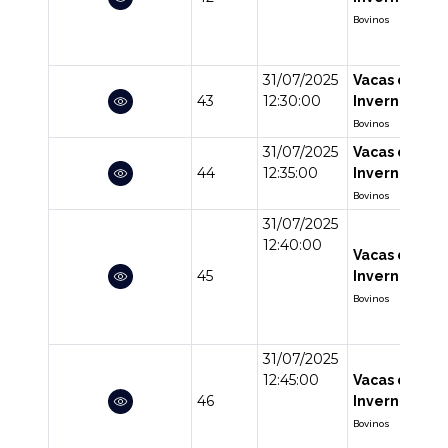
Bovinos
31/07/2025
Vacas de
43
12:30:00
Invernada
Bovinos
31/07/2025
Vacas de
44
12:35:00
Invernada
Bovinos
31/07/2025
12:40:00
Vacas de
45
Invernada
Bovinos
31/07/2025
12:45:00
Vacas de
46
Invernada
Bovinos