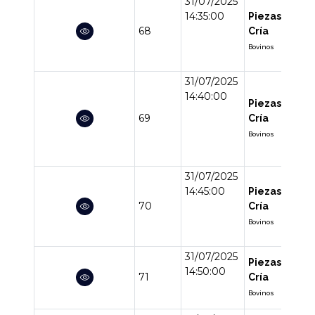
31/07/2025
14:35:00
Piezas de
68
Cría
Bovinos
31/07/2025
14:40:00
Piezas de
69
Cría
Bovinos
31/07/2025
14:45:00
Piezas de
70
Cría
Bovinos
31/07/2025
Piezas de
14:50:00
71
Cría
Bovinos