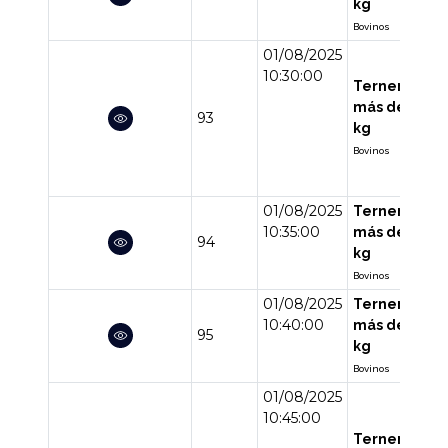
kg
Bovinos
01/08/2025
10:30:00
Terneras
más de 140
93
kg
Bovinos
01/08/2025
Terneras
10:35:00
más de 140
94
kg
Bovinos
01/08/2025
Terneras
10:40:00
más de 140
95
kg
Bovinos
01/08/2025
10:45:00
Terneras