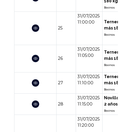
180 kg
Bovinos
31/07/2025
11:00:00
Terneros
25
más 180 kg
Bovinos
31/07/2025
Terneros
11:05:00
26
más 180 kg
Bovinos
31/07/2025
Terneros
27
11:10:00
más 180 kg
Bovinos
31/07/2025
Novillos 1 a
28
11:15:00
2 años
Bovinos
31/07/2025
11:20:00