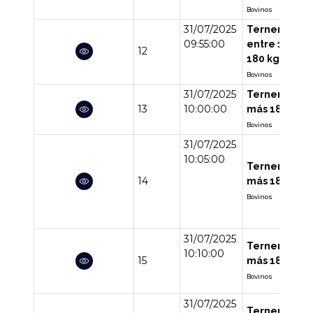
Bovinos
31/07/2025
Terneros
09:55:00
entre 140 y
12
180 kg
Bovinos
31/07/2025
Terneros
13
10:00:00
más 180 kg
Bovinos
31/07/2025
10:05:00
Terneros
14
más 180 kg
Bovinos
31/07/2025
Terneros
10:10:00
15
más 180 kg
Bovinos
31/07/2025
Terneros