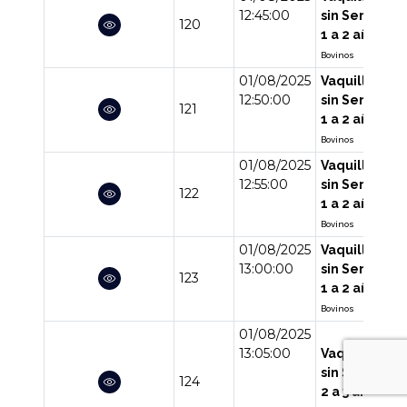
12:45:00
sin Servicio
120
1 a 2 años
Bovinos
01/08/2025
Vaquillonas
12:50:00
sin Servicio
121
1 a 2 años
Bovinos
01/08/2025
Vaquillonas
12:55:00
sin Servicio
122
1 a 2 años
Bovinos
01/08/2025
Vaquillonas
13:00:00
sin Servicio
123
1 a 2 años
Bovinos
01/08/2025
13:05:00
Vaquillonas
sin Servicio
124
2 a 3 años