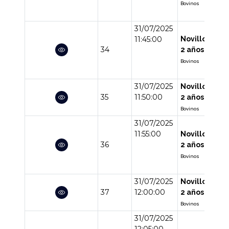
Bovinos
31/07/2025
11:45:00
Novillos 1 a
34
2 años
Bovinos
31/07/2025
Novillos 1 a
35
11:50:00
2 años
Bovinos
31/07/2025
11:55:00
Novillos 1 a
36
2 años
Bovinos
31/07/2025
Novillos 1 a
37
12:00:00
2 años
Bovinos
31/07/2025
12:05:00