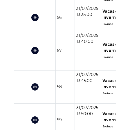
Bovinos
31/07/2025
Vacas de
13:35:00
56
Invernada
Bovinos
31/07/2025
13:40:00
Vacas de
57
Invernada
Bovinos
31/07/2025
13:45:00
Vacas de
58
Invernada
Bovinos
31/07/2025
13:50:00
Vacas de
59
Invernada
Bovinos