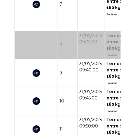
entre 140 y
7
180 kg
Bovinos
31/07/2025
Terneros
09:35:00
entre 140 y
8
180 kg
Bovinos
31/07/2025
Terneros
09:40:00
entre 140 y
9
180 kg
Bovinos
31/07/2025
Terneros
09:45:00
entre 140 y
10
180 kg
Bovinos
31/07/2025
Terneros
09:50:00
entre 140 y
11
180 kg