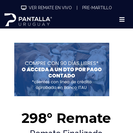
VER REMATE EN VIVO
|
PRE-MARTILLO
298° Remate