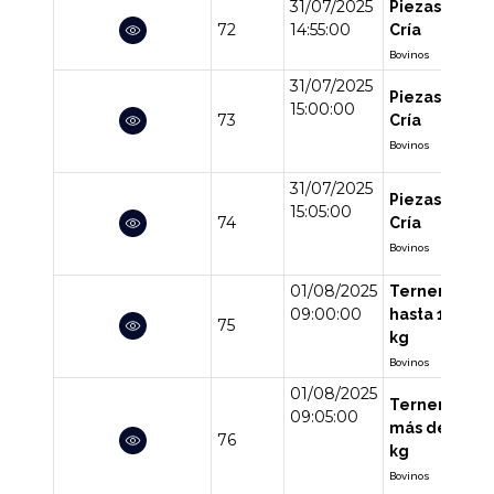
31/07/2025
Piezas de
72
14:55:00
Cría
Bovinos
31/07/2025
Piezas de
15:00:00
73
Cría
Bovinos
31/07/2025
Piezas de
15:05:00
74
Cría
Bovinos
01/08/2025
Terneras
09:00:00
hasta 140
75
kg
Bovinos
01/08/2025
Terneras
09:05:00
más de 140
76
kg
Bovinos