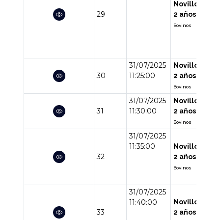
Novillos 1 a
29
2 años
Bovinos
31/07/2025
Novillos 1 a
30
11:25:00
2 años
Bovinos
31/07/2025
Novillos 1 a
31
11:30:00
2 años
Bovinos
31/07/2025
11:35:00
Novillos 1 a
32
2 años
Bovinos
31/07/2025
11:40:00
Novillos 1 a
33
2 años