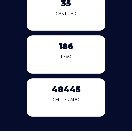
35
CANTIDAD
186
PESO
48445
CERTIFICADO