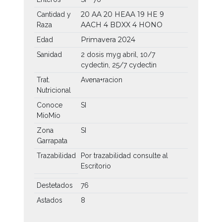
20 AA
20 HEAA
19 HE
9
Cantidad y
AACH
4 BDXX
4 HONO
Raza
Primavera 2024
Edad
Sanidad
2 dosis myg abril, 10/7
cydectin, 25/7 cydectin
Trat.
Avena+racion
Nutricional
Conoce
SI
MíoMío
Zona
SI
Garrapata
Trazabilidad
Por trazabilidad consulte al
Escritorio
Destetados
76
Astados
8