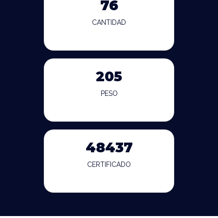
76
CANTIDAD
205
PESO
48437
CERTIFICADO