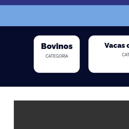
Vacas 
Bovinos
CA
CATEGORÍA