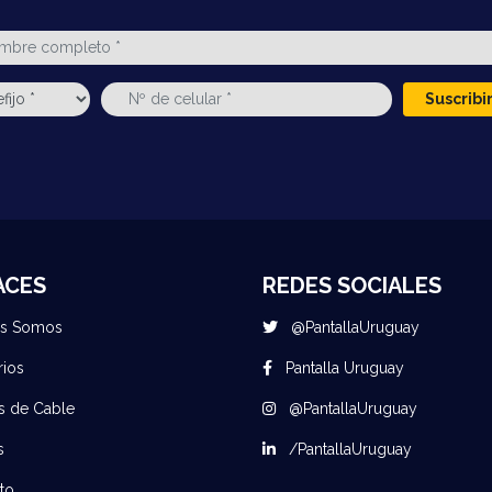
Suscrib
ACES
REDES SOCIALES
es Somos
@PantallaUruguay
rios
Pantalla Uruguay
s de Cable
@PantallaUruguay
s
/PantallaUruguay
to