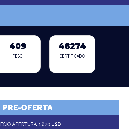
409
48274
PESO
CERTIFICADO
PRE-OFERTA
ECIO APERTURA: 1.870
USD