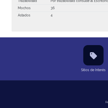
Trazabilidad
Por trazabilidad consulte al Escritori
Mochos
36
Astados
4
Sitios de Interés
R