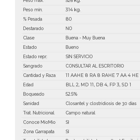
526 kg.
Peso máx.
314 kg.
Peso mín.
80
% Pesada
Destarado
NO
Clase
Buena - Muy Buena
Estado
Bueno
Estado repr.
SIN SERVICIO
Sangrado
CONSULTAR AL ESCRITORIO
11 AAHE
8 RA
8 RAHE
7 AA
4 HE
Cantidad y Raza
BLL 2, MD 11, DB 4, FP 3, SD 1
Edad
52.5%
Boqueado
Sanidad
Closantel y clostridiosis de 30 dias
Trat. Nutricional
Campo natural
Conoce MíoMío
SI
Zona Garrapata
SI