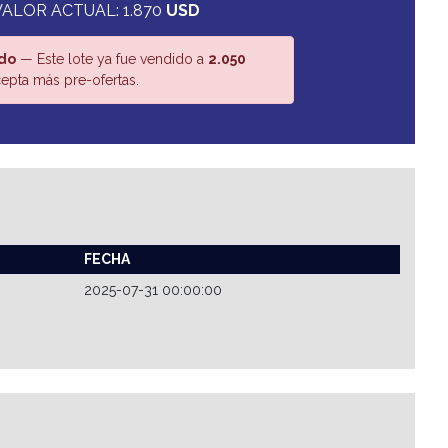
VALOR ACTUAL: 1.870
USD
do
— Este lote ya fue vendido a
2.050
epta más pre-ofertas.
FECHA
2025-07-31 00:00:00