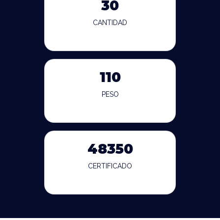
30
CANTIDAD
110
PESO
48350
CERTIFICADO