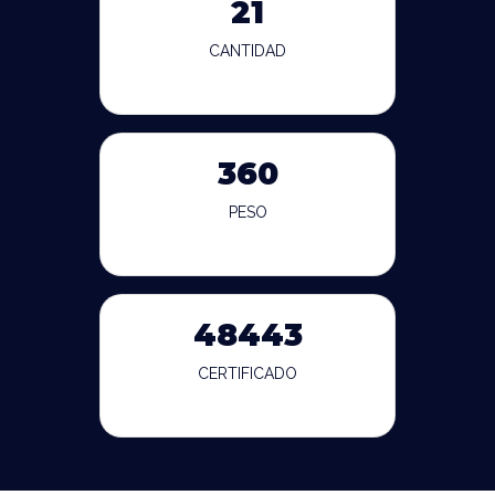
21
CANTIDAD
360
PESO
48443
CERTIFICADO