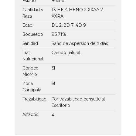
Estado
Bueno
13 HE
4 HENO
2 XXAA
2
Cantidad y
XXRA
Raza
DL 2, 2D 7, 4D 9
Edad
85.71%
Boqueado
Sanidad
Baño de Aspersión de 2 días
Trat.
Campo natural
Nutricional
Conoce
SI
MíoMío
Zona
SI
Garrapata
Trazabilidad
Por trazabilidad consulte al
Escritorio
Astados
4