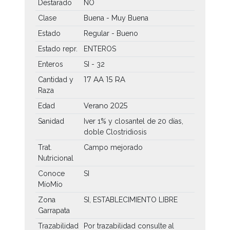
Destarado
NO
Clase
Buena - Muy Buena
Estado
Regular - Bueno
Estado repr.
ENTEROS
Enteros
SI - 32
17 AA
15 RA
Cantidad y
Raza
Verano 2025
Edad
Sanidad
Iver 1% y closantel de 20 días,
doble Clostridiosis
Trat.
Campo mejorado
Nutricional
Conoce
SI
MíoMío
Zona
SI, ESTABLECIMIENTO LIBRE
Garrapata
Trazabilidad
Por trazabilidad consulte al