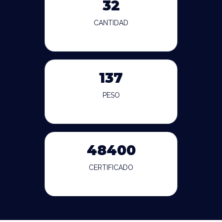
32
CANTIDAD
137
PESO
48400
CERTIFICADO