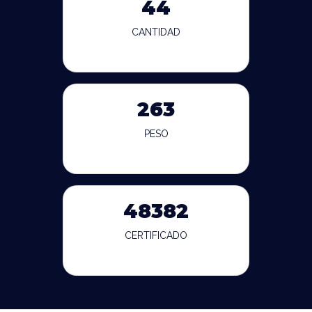
44
CANTIDAD
263
PESO
48382
CERTIFICADO