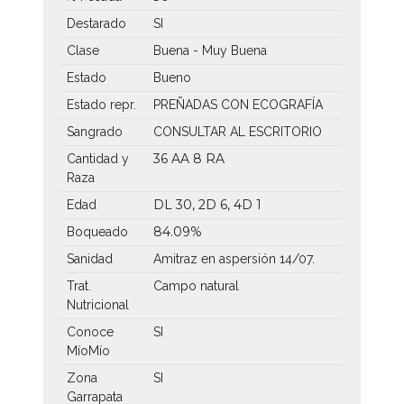
Destarado
SI
Clase
Buena - Muy Buena
Estado
Bueno
Estado repr.
PREÑADAS CON ECOGRAFÍA
Sangrado
CONSULTAR AL ESCRITORIO
36 AA
8 RA
Cantidad y
Raza
DL 30, 2D 6, 4D 1
Edad
84.09%
Boqueado
Sanidad
Amitraz en aspersión 14/07.
Trat.
Campo natural
Nutricional
Conoce
SI
MíoMío
Zona
SI
Garrapata