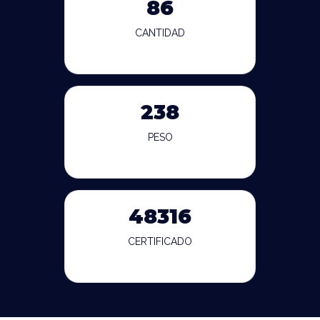
86
CANTIDAD
238
PESO
48316
CERTIFICADO