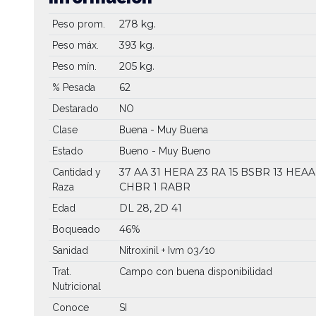
278 kg.
Peso prom.
393 kg.
Peso máx.
205 kg.
Peso mín.
62
% Pesada
Destarado
NO
Clase
Buena - Muy Buena
Estado
Bueno - Muy Bueno
37 AA
31 HERA
23 RA
15 BSBR
13 HEA
Cantidad y
CHBR
1 RABR
Raza
DL 28, 2D 41
Edad
46%
Boqueado
Sanidad
Nitroxinil + Ivm 03/10
Trat.
Campo con buena disponibilidad
Nutricional
Conoce
SI