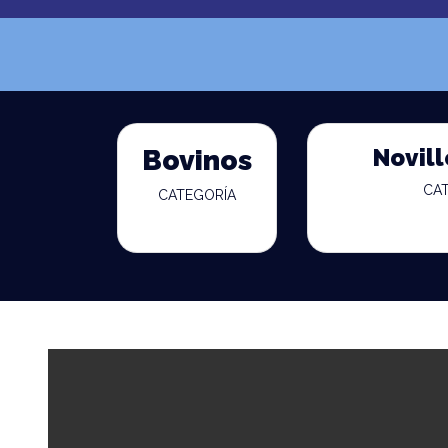
Novill
Bovinos
CA
CATEGORÍA