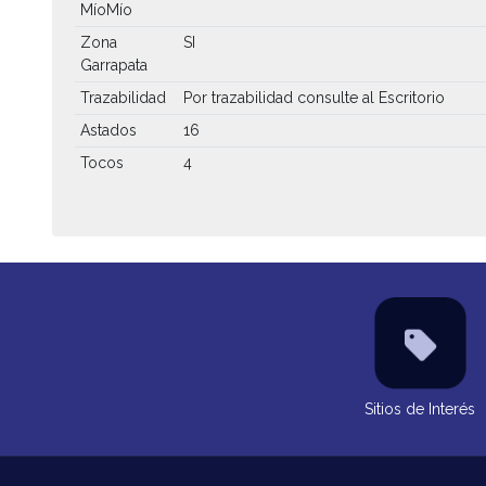
MíoMío
Zona
SI
Garrapata
Trazabilidad
Por trazabilidad consulte al Escritorio
Astados
16
Tocos
4
Sitios de Interés