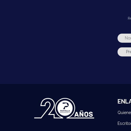
R
ENL
Quien
Escrito