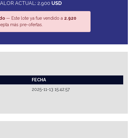
ALOR ACTUAL: 2.900
USD
do
— Este lote ya fue vendido a
2.920
epta más pre-ofertas.
FECHA
2025-11-13 15:42:57