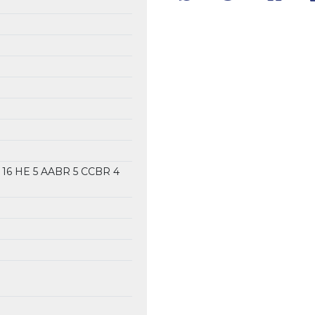
A
16 HE
5 AABR
5 CCBR
4