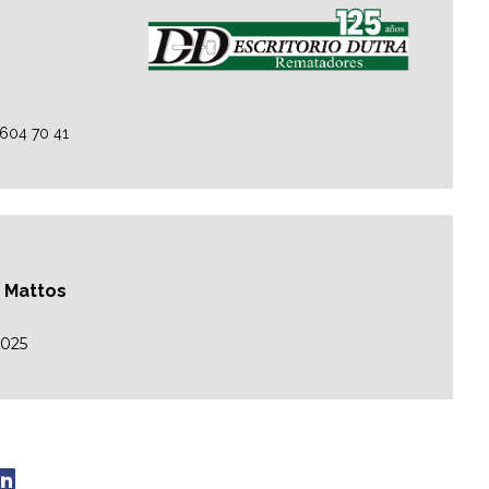
2604 70 41
o Mattos
2025