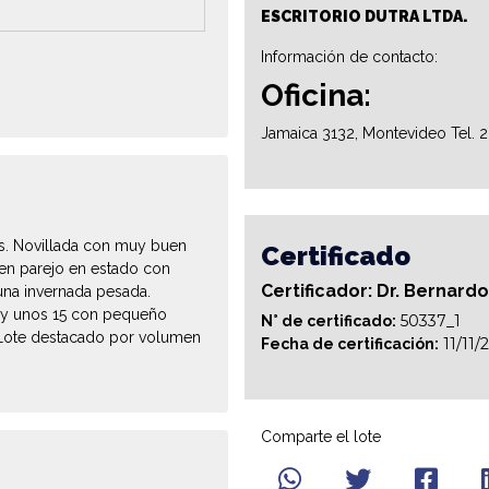
ESCRITORIO DUTRA LTDA.
Información de contacto:
Oficina:
Jamaica 3132, Montevideo Tel. 
as. Novillada con muy buen
Certificado
ien parejo en estado con
Certificador: Dr. Bernard
na invernada pesada.
Hay unos 15 con pequeño
50337_1
N° de certificado:
. Lote destacado por volumen
11/11/
Fecha de certificación:
Comparte el lote