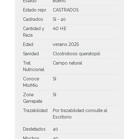
Estado
Bueno
Estado repr.
CASTRADOS
Castrados
SI - 40
40 HE
Cantidad y
Raza
verano 2025
Edad
Sanidad
Clostridiosis queratopili
Trat.
Campo natural
Nutricional
Conoce
SI
MíoMío
Zona
SI
Garrapata
Trazabilidad
Por trazabilidad consulte al
Escritorio
Destetados
40
Mochos
40