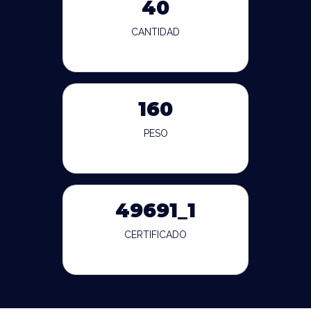
40
CANTIDAD
160
PESO
49691_1
CERTIFICADO