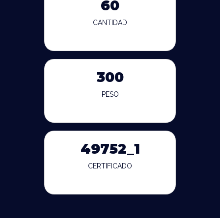
60
CANTIDAD
300
PESO
49752_1
CERTIFICADO