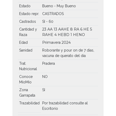
Estado
Bueno - Muy Bueno
Estado repr.
CASTRADOS
Castrados
SI - 60
23 AA
13 AAHE
8 RA
6 HE
5
Cantidad y
RAHE
4 HEBD
1 HENO
Raza
Primavera 2024
Edad
Sanidad
Roborante y pour on de 7 dias,
vacuna de querato del dia
Trat.
Pradera
Nutricional
Conoce
NO
MíoMío
Zona
SI
Garrapata
Trazabilidad
Por trazabilidad consulte al
Escritorio