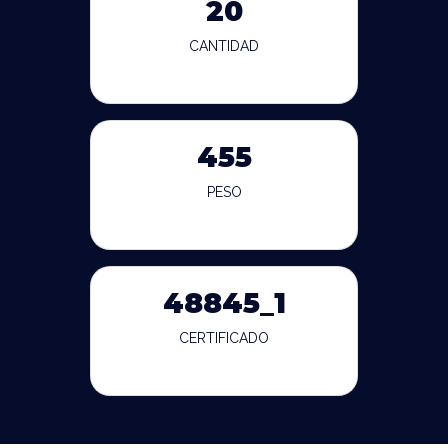
20
CANTIDAD
455
PESO
48845_1
CERTIFICADO