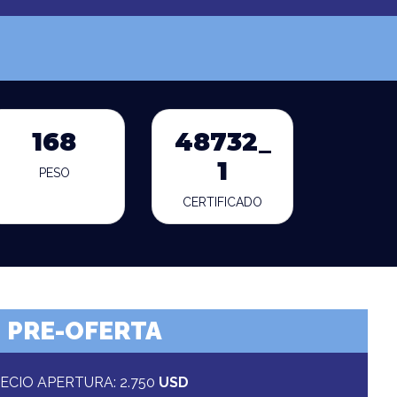
168
48732_
1
PESO
CERTIFICADO
PRE-OFERTA
ECIO APERTURA: 2.750
USD