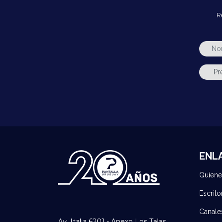
R
ENL
Quien
Escrito
Canale
Av. Italia 6201 - Anexo Los Talas