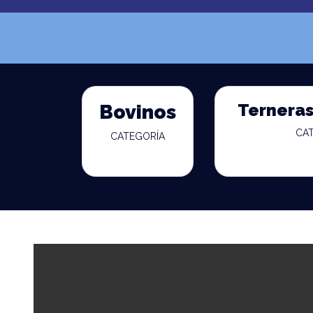
Terneras
Bovinos
CA
CATEGORÍA