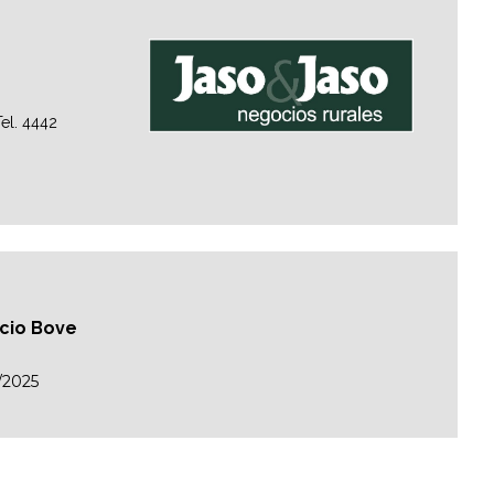
el. 4442
acio Bove
/2025