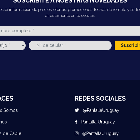
SUSCRIBITE A NUESTRAS NOVEDADES
ecibí información de precios, ofertas, promociones, fechas de remate y sorte
directamente en tu celular.
Suscrib
ACES
REDES SOCIALES
es Somos
@PantallaUruguay
rios
Pantalla Uruguay
s de Cable
@PantallaUruguay