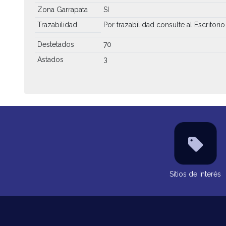
Zona Garrapata
SI
Trazabilidad
Por trazabilidad consulte al Escritorio
Destetados
70
Astados
3
Sitios de Interés