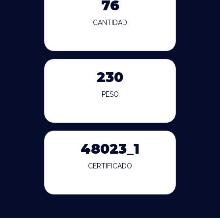
76
CANTIDAD
230
PESO
48023_1
CERTIFICADO