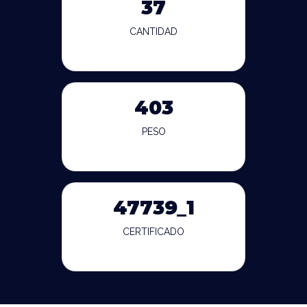
37
CANTIDAD
403
PESO
47739_1
CERTIFICADO