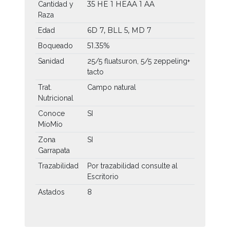
35 HE
1 HEAA
1 AA
Cantidad y
Raza
6D 7, BLL 5, MD 7
Edad
51.35%
Boqueado
Sanidad
25/5 fluatsuron, 5/5 zeppeling+
tacto
Trat.
Campo natural
Nutricional
Conoce
SI
MíoMío
Zona
SI
Garrapata
Trazabilidad
Por trazabilidad consulte al
Escritorio
Astados
8