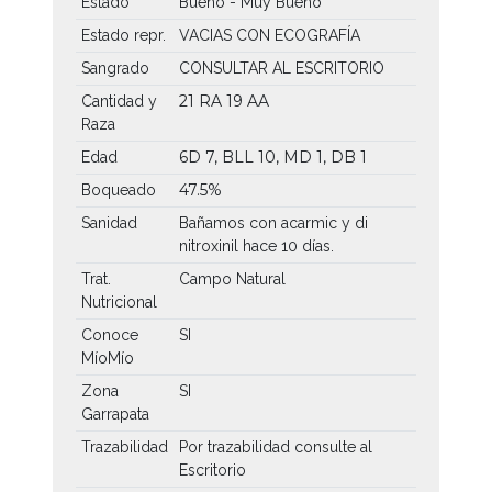
Estado
Bueno - Muy Bueno
Estado repr.
VACIAS CON ECOGRAFÍA
Sangrado
CONSULTAR AL ESCRITORIO
21 RA
19 AA
Cantidad y
Raza
6D 7, BLL 10, MD 1, DB 1
Edad
47.5%
Boqueado
Sanidad
Bañamos con acarmic y di
nitroxinil hace 10 días.
Trat.
Campo Natural
Nutricional
Conoce
SI
MíoMío
Zona
SI
Garrapata
Trazabilidad
Por trazabilidad consulte al
Escritorio