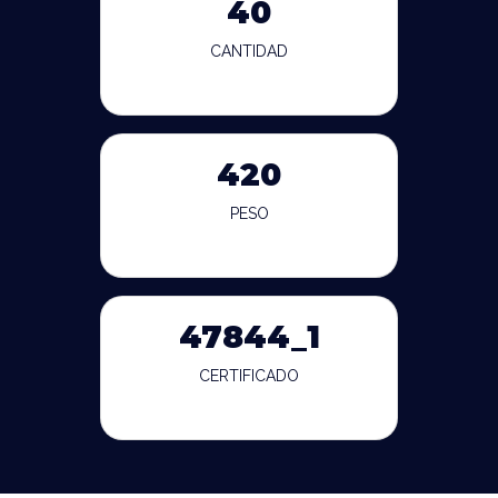
40
CANTIDAD
420
PESO
47844_1
CERTIFICADO