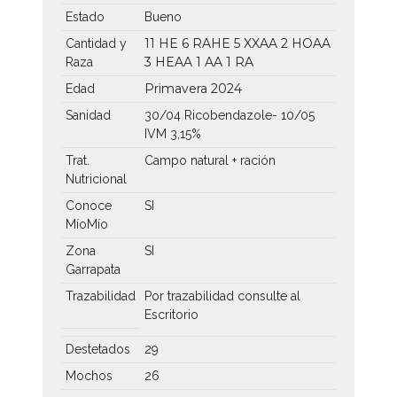
Estado
Bueno
11 HE
6 RAHE
5 XXAA
2 HOAA
Cantidad y
3 HEAA
1 AA
1 RA
Raza
Primavera 2024
Edad
Sanidad
30/04 Ricobendazole- 10/05
IVM 3,15%
Trat.
Campo natural + ración
Nutricional
Conoce
SI
MíoMío
Zona
SI
Garrapata
Trazabilidad
Por trazabilidad consulte al
Escritorio
Destetados
29
Mochos
26