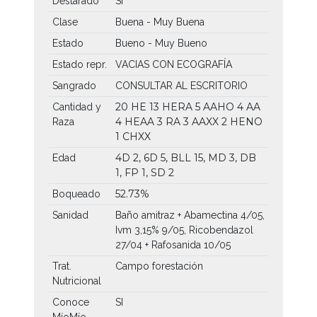
Destarado
SI
Clase
Buena - Muy Buena
Estado
Bueno - Muy Bueno
Estado repr.
VACIAS CON ECOGRAFÍA
Sangrado
CONSULTAR AL ESCRITORIO
20 HE
13 HERA
5 AAHO
4 AA
Cantidad y
4 HEAA
3 RA
3 AAXX
2 HENO
Raza
1 CHXX
4D 2, 6D 5, BLL 15, MD 3, DB
Edad
1, FP 1, SD 2
52.73%
Boqueado
Sanidad
Baño amitraz + Abamectina 4/05,
Ivm 3,15% 9/05, Ricobendazol
27/04 + Rafosanida 10/05
Trat.
Campo forestación
Nutricional
Conoce
SI
MíoMío