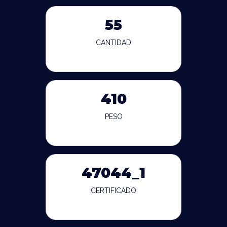
55
CANTIDAD
410
PESO
47044_1
CERTIFICADO