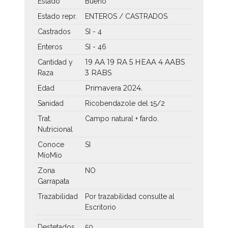
Estado
Bueno
Estado repr.
ENTEROS / CASTRADOS
Castrados
SI - 4
Enteros
SI - 46
19 AA
19 RA
5 HEAA
4 AABS
Cantidad y
3 RABS
Raza
Primavera 2024.
Edad
Sanidad
Ricobendazole del 15/2
Trat.
Campo natural + fardo.
Nutricional
Conoce
SI
MíoMío
Zona
NO
Garrapata
Trazabilidad
Por trazabilidad consulte al
Escritorio
Destetados
50