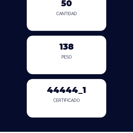
50
CANTIDAD
138
PESO
44444_1
CERTIFICADO