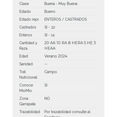
Clase
Buena - Muy Buena
Estado
Bueno
Estado repr.
ENTEROS / CASTRADOS
Castrados
SI - 32
Enteros
SI - 14
20 AA
10 RA
8 HERA
5 HE
3
Cantidad y
HEAA
Raza
Verano 2024.
Edad
Sanidad
--
Trat.
Campo.
Nutricional
Conoce
SI
MíoMío
Zona
NO
Garrapata
Trazabilidad
Por trazabilidad consulte al