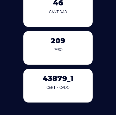
46
CANTIDAD
209
PESO
43879_1
CERTIFICADO