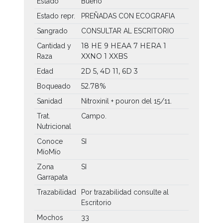
Estado
Bueno
Estado repr.
PREÑADAS CON ECOGRAFIA
Sangrado
CONSULTAR AL ESCRITORIO
18 HE
9 HEAA
7 HERA
1
Cantidad y
XXNO
1 XXBS
Raza
2D 5, 4D 11, 6D 3
Edad
52.78%
Boqueado
Sanidad
Nitroxinil + pouron del 15/11.
Trat.
Campo.
Nutricional
Conoce
SI
MíoMío
Zona
SI
Garrapata
Trazabilidad
Por trazabilidad consulte al
Escritorio
Mochos
33