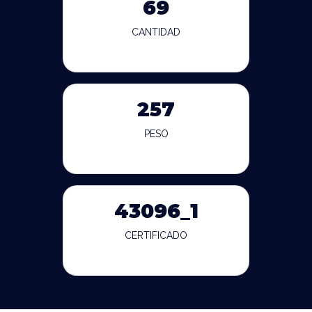
69
CANTIDAD
257
PESO
43096_1
CERTIFICADO