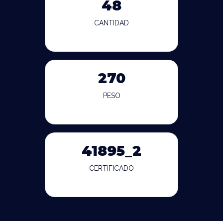
48
CANTIDAD
270
PESO
41895_2
CERTIFICADO