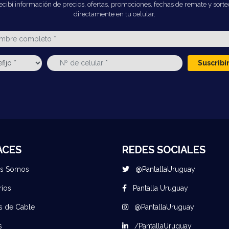
ecibí información de precios, ofertas, promociones, fechas de remate y sorte
directamente en tu celular.
Suscrib
ACES
REDES SOCIALES
es Somos
@PantallaUruguay
rios
Pantalla Uruguay
s de Cable
@PantallaUruguay
s
/PantallaUruguay