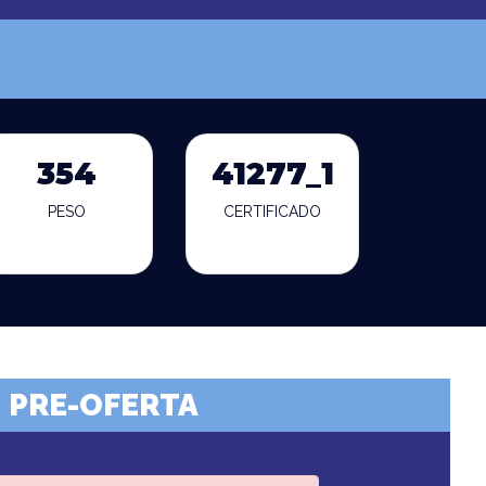
354
41277_1
PESO
CERTIFICADO
PRE-OFERTA