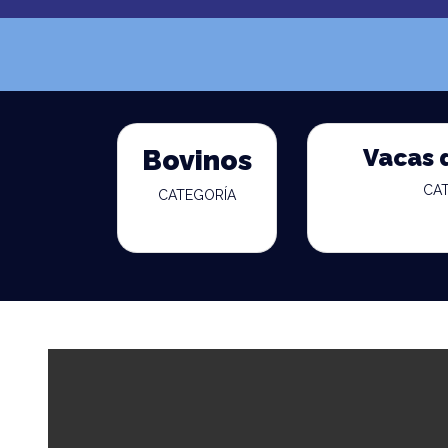
Vacas 
Bovinos
CA
CATEGORÍA