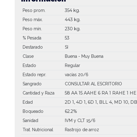
354 kg.
Peso prom.
443 kg.
Peso máx.
230 kg.
Peso mín.
53
% Pesada
Destarado
SI
Clase
Buena - Muy Buena
Estado
Regular
Estado repr.
vacías 20/6
Sangrado
CONSULTAR AL ESCRITORIO
58 AA
15 AAHE
6 RA
1 RAHE
1 HE
Cantidad y Raza
2D 1, 4D 1, 6D 1, BLL 4, MD 10, DB
Edad
62.2%
Boqueado
Sanidad
IVM y CLT 15/6
Trat. Nutricional
Rastrojo de arroz