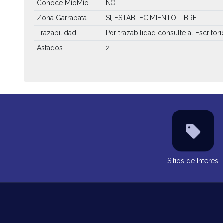
Conoce MíoMío
NO
Zona Garrapata
SI, ESTABLECIMIENTO LIBRE
Trazabilidad
Por trazabilidad consulte al Escritori
Astados
2
Sitios de Interés