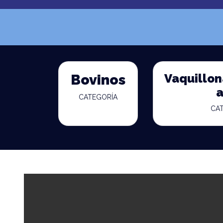
Vaquillona
Bovinos
a
CATEGORÍA
CA