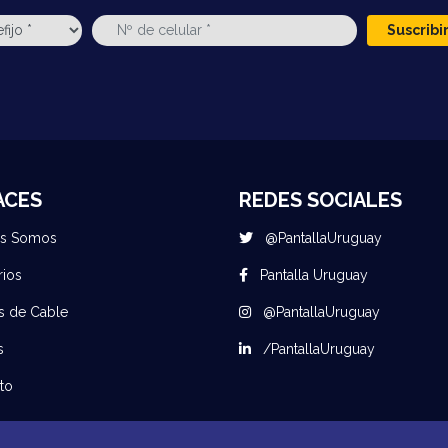
Suscrib
ACES
REDES SOCIALES
es Somos
@PantallaUruguay
rios
Pantalla Uruguay
s de Cable
@PantallaUruguay
s
/PantallaUruguay
to