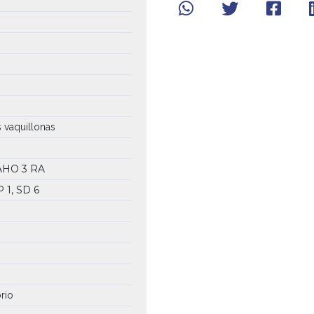
s vaquillonas
AAHO
3 RA
P 1, SD 6
orio