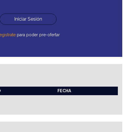
Iniciar Sesión
egistrate
para poder pre-ofertar
O
FECHA