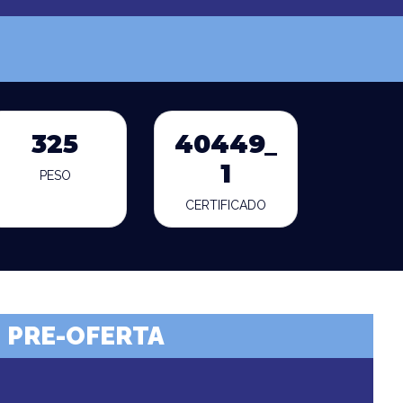
325
40449_
1
PESO
CERTIFICADO
PRE-OFERTA