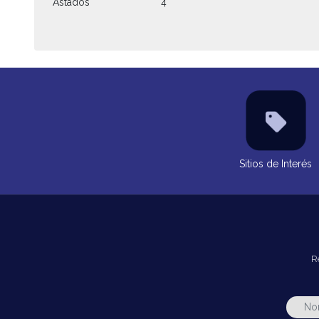
Astados
4
Sitios de Interés
R