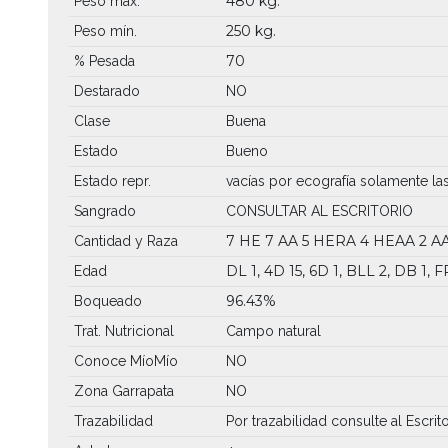
480 kg.
Peso máx.
250 kg.
Peso mín.
70
% Pesada
Destarado
NO
Clase
Buena
Estado
Bueno
Estado repr.
vacías por ecografía solamente la
Sangrado
CONSULTAR AL ESCRITORIO
7 HE
7 AA
5 HERA
4 HEAA
2 
Cantidad y Raza
DL 1, 4D 15, 6D 1, BLL 2, DB 1, F
Edad
96.43%
Boqueado
Trat. Nutricional
Campo natural
Conoce MíoMío
NO
Zona Garrapata
NO
Trazabilidad
Por trazabilidad consulte al Escrit