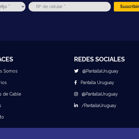
Suscrib
ACES
REDES SOCIALES
es Somos
@PantallaUruguay
rios
Pantalla Uruguay
s de Cable
@PantallaUruguay
s
/PantallaUruguay
to