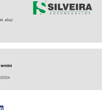
el. 4642
remini
/2024