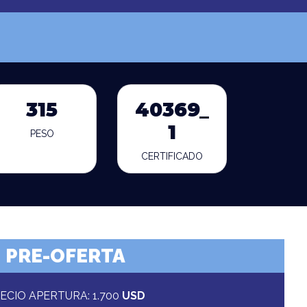
315
40369_
1
PESO
CERTIFICADO
PRE-OFERTA
ECIO APERTURA: 1.700
USD