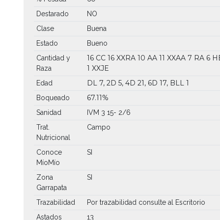
Destarado
NO
Clase
Buena
Estado
Bueno
16 CC
16 XXRA
10 AA
11 XXAA
7 RA
6 H
Cantidad y
1 XXJE
Raza
DL 7, 2D 5, 4D 21, 6D 17, BLL 1
Edad
67.11%
Boqueado
Sanidad
IVM 3 15- 2/6
Trat.
Campo
Nutricional
Conoce
SI
MíoMío
Zona
SI
Garrapata
Trazabilidad
Por trazabilidad consulte al Escritorio
Astados
13