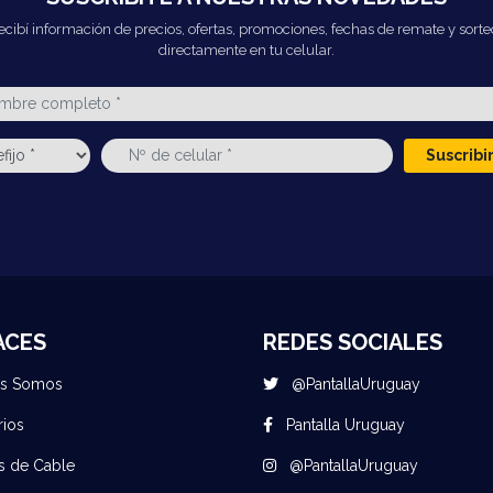
ecibí información de precios, ofertas, promociones, fechas de remate y sorte
directamente en tu celular.
Suscrib
ACES
REDES SOCIALES
es Somos
@PantallaUruguay
rios
Pantalla Uruguay
s de Cable
@PantallaUruguay