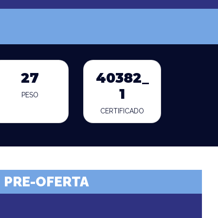
27
40382_
1
PESO
CERTIFICADO
PRE-OFERTA