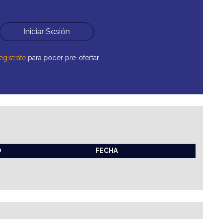
Iniciar Sesión
egistrate
para poder pre-ofertar
O
FECHA