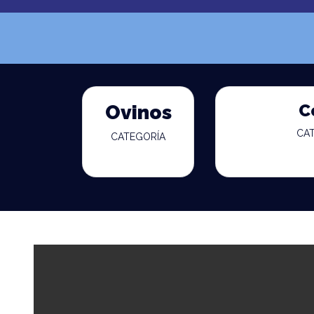
C
Ovinos
CA
CATEGORÍA