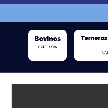
Terneros 
Bovinos
CATEGORÍA
CA