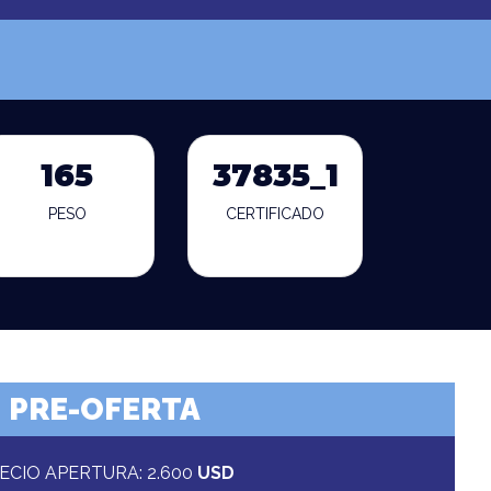
165
37835_1
PESO
CERTIFICADO
PRE-OFERTA
ECIO APERTURA: 2.600
USD