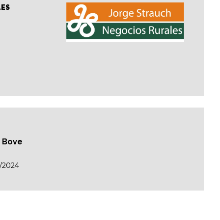
LES
n Bove
/2024