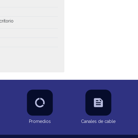
critorio
Promedios
Canales de cable