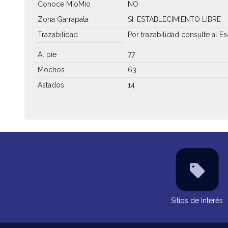
Conoce MíoMío
NO
Zona Garrapata
SI, ESTABLECIMIENTO LIBRE
Trazabilidad
Por trazabilidad consulte al Es
Al píe
77
Mochos
63
Astados
14
Sitios de Interés