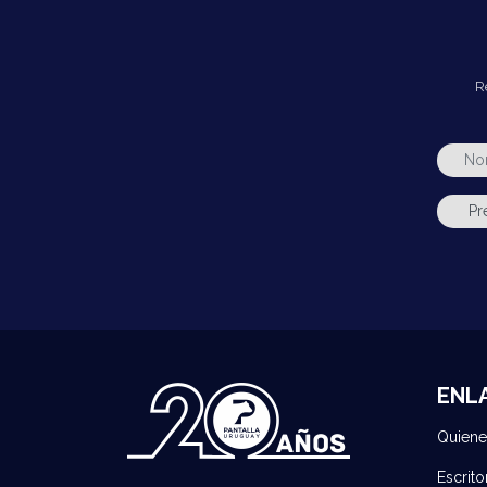
R
ENL
Quien
Escrito