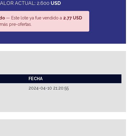
ALOR ACTUAL: 2.600
USD
do
— Este lote ya fue vendido a
2.77 USD
más pre-ofertas.
FECHA
2024-04-10 21:20:55