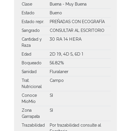
Clase
Buena - Muy Buena
Estado
Bueno
Estado repr.
PREÑADAS CON ECOGRAFÍA
Sangrado
CONSULTAR AL ESCRITORIO
30 RA
14 HERA
Cantidad y
Raza
2D 19, 4D 5, 6D 1
Edad
56.82%
Boqueado
Sanidad
Fluralaner
Trat.
Campo
Nutricional
Conoce
SI
MíoMío
Zona
SI
Garrapata
Trazabilidad
Por trazabilidad consulte al