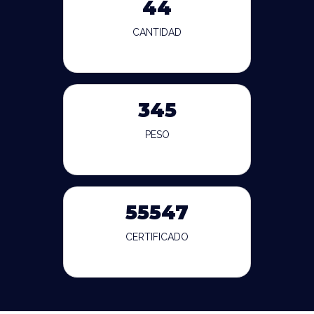
44
CANTIDAD
345
PESO
55547
CERTIFICADO