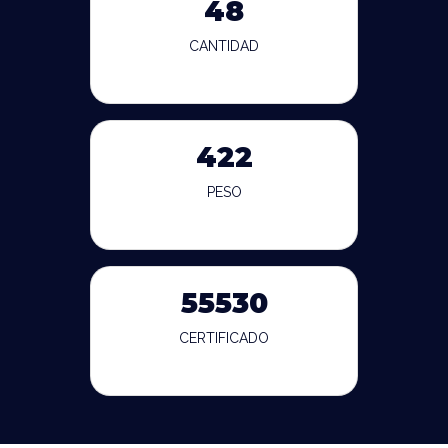
48
CANTIDAD
422
PESO
55530
CERTIFICADO