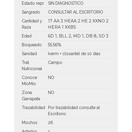
Estado repr.
SIN DIAGNOSTICO
Sangrado
CONSULTAR AL ESCRITORIO
17 AA
3 HEAA
2 HE
2 XXNO
2
Cantidad y
HERA
1 XXBS
Raza
6D 1, BLL 2, MD 1, DB 8, SD 3
Edad
55.56%
Boqueado
Sanidad
Iverm + closantel de 10 días
Trat.
Campo
Nutricional
Conoce
NO
MíoMío
Zona
NO
Garrapata
Trazabilidad
Por trazabilidad consulte al
Escritorio
Mochos
26
Astados
1