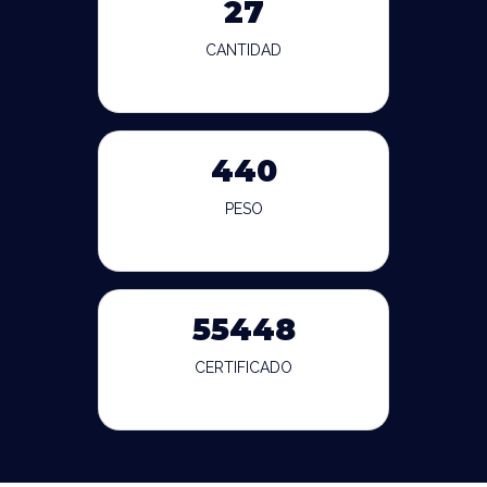
27
CANTIDAD
440
PESO
55448
CERTIFICADO