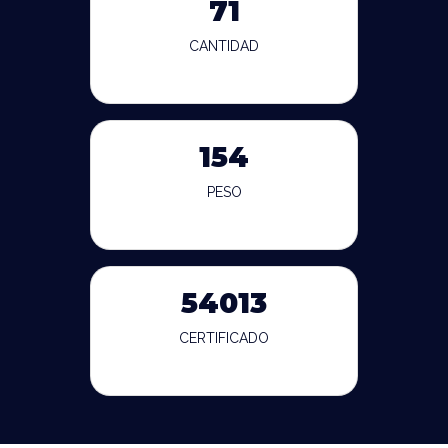
71
CANTIDAD
154
PESO
54013
CERTIFICADO