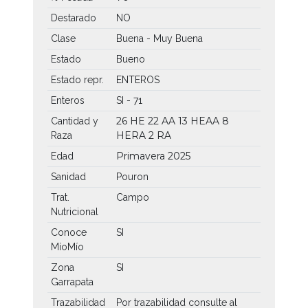
Destarado
NO
Clase
Buena - Muy Buena
Estado
Bueno
Estado repr.
ENTEROS
Enteros
SI - 71
26 HE
22 AA
13 HEAA
8
Cantidad y
HERA
2 RA
Raza
Primavera 2025
Edad
Sanidad
Pouron
Trat.
Campo
Nutricional
Conoce
SI
MíoMío
Zona
SI
Garrapata
Trazabilidad
Por trazabilidad consulte al