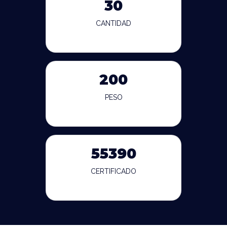
30
CANTIDAD
200
PESO
55390
CERTIFICADO