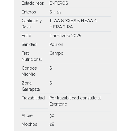
Estado repr.
ENTEROS
Enteros
SI - 15
11 AA
8 XXBS
5 HEAA
4
Cantidad y
HERA
2 RA
Raza
Primavera 2025
Edad
Sanidad
Pouron
Trat.
Campo
Nutricional
Conoce
SI
MíoMío
Zona
SI
Garrapata
Trazabilidad
Por trazabilidad consulte al
Escritorio
Al píe
30
Mochos
28