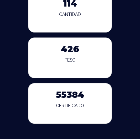
114
CANTIDAD
426
PESO
55384
CERTIFICADO