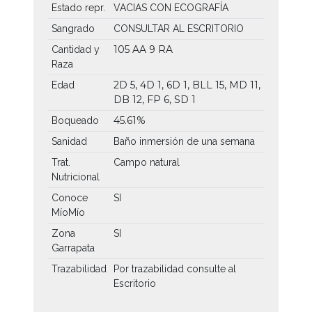
Estado repr.
VACIAS CON ECOGRAFÍA
Sangrado
CONSULTAR AL ESCRITORIO
105 AA
9 RA
Cantidad y
Raza
2D 5, 4D 1, 6D 1, BLL 15, MD 11,
Edad
DB 12, FP 6, SD 1
45.61%
Boqueado
Sanidad
Baño inmersión de una semana
Trat.
Campo natural
Nutricional
Conoce
SI
MíoMío
Zona
SI
Garrapata
Trazabilidad
Por trazabilidad consulte al
Escritorio