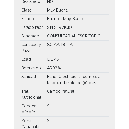
Destarado
NO
Clase
Muy Buena
Estado
Bueno - Muy Bueno
Estado repr.
SIN SERVICIO
Sangrado
CONSULTAR AL ESCRITORIO
80 AA
18 RA
Cantidad y
Raza
DL 45
Edad
45.92%
Boqueado
Sanidad
Baño, Clostridiosis completa,
Ricobendazole de 30 días
Trat.
Campo natural
Nutricional
Conoce
SI
MíoMío
Zona
SI
Garrapata