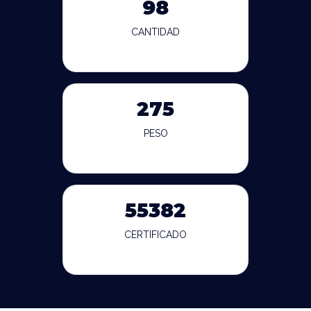
98
CANTIDAD
275
PESO
55382
CERTIFICADO