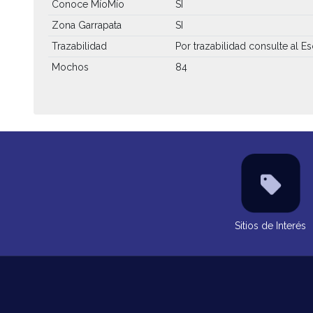
Conoce MíoMío
SI
Zona Garrapata
SI
Trazabilidad
Por trazabilidad consulte al Es
Mochos
84
Sitios de Interés