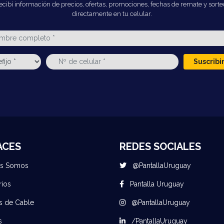
ecibí información de precios, ofertas, promociones, fechas de remate y sorte
directamente en tu celular.
Suscrib
ACES
REDES SOCIALES
es Somos
@PantallaUruguay
rios
Pantalla Uruguay
s de Cable
@PantallaUruguay
s
/PantallaUruguay