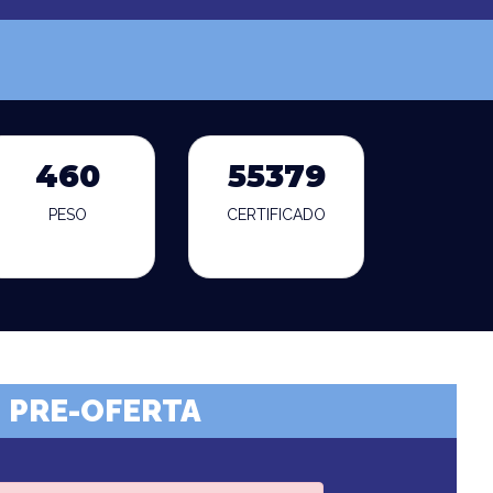
460
55379
PESO
CERTIFICADO
PRE-OFERTA