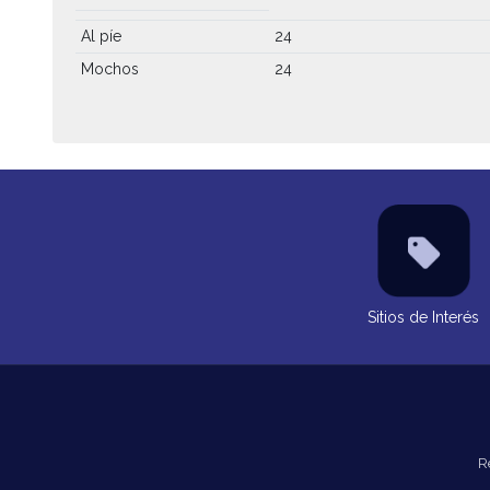
Al píe
24
Mochos
24
Sitios de Interés
R