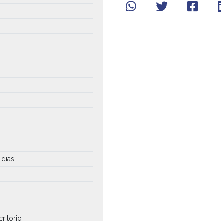
 dias
critorio