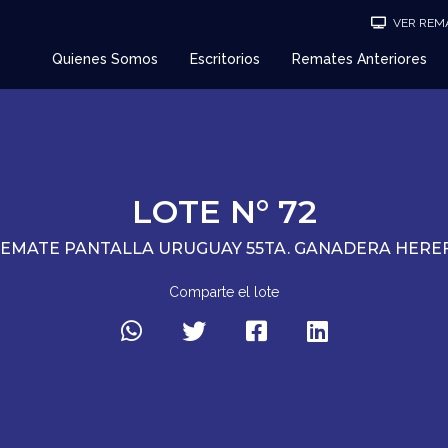
VER REMA
Quienes Somos
Escritorios
Remates Anteriores
LOTE N° 72
REMATE PANTALLA URUGUAY 55TA. GANADERA HER
Comparte el lote