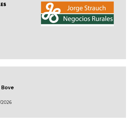
LES
n Bove
/2026