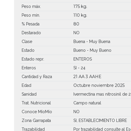
175 kg.
Peso máx.
110 kg.
Peso mín.
80
% Pesada
Destarado
NO
Clase
Buena - Muy Buena
Estado
Bueno - Muy Bueno
Estado repr.
ENTEROS
Enteros
SI - 24
21 AA
3 AAHE
Cantidad y Raza
Octubre noviembre 2025
Edad
Sanidad
Ivermectina mas nitrosinil de 2
Trat. Nutricional
Campo natural
Conoce MíoMío
NO
Zona Garrapata
SI, ESTABLECIMIENTO LIBRE
Trazabilidad
Por trazabilidad consulte al Es