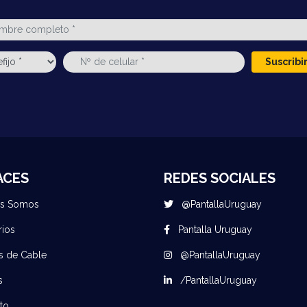
Suscrib
ACES
REDES SOCIALES
es Somos
@PantallaUruguay
rios
Pantalla Uruguay
s de Cable
@PantallaUruguay
s
/PantallaUruguay
to