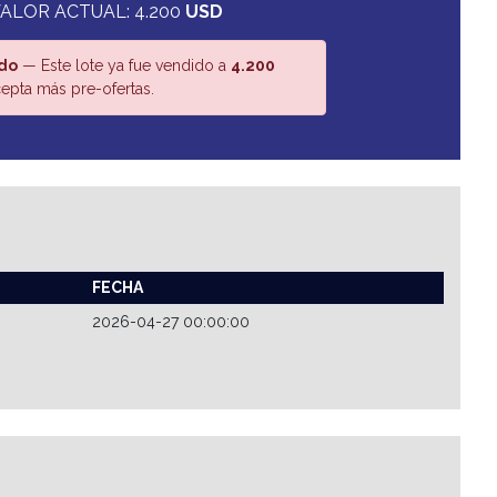
ALOR ACTUAL: 4.200
USD
do
— Este lote ya fue vendido a
4.200
epta más pre-ofertas.
FECHA
2026-04-27 00:00:00