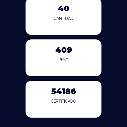
40
CANTIDAD
409
PESO
54186
CERTIFICADO