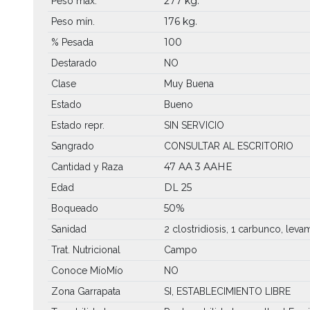
277 kg.
Peso máx.
176 kg.
Peso mín.
100
% Pesada
Destarado
NO
Clase
Muy Buena
Estado
Bueno
Estado repr.
SIN SERVICIO
Sangrado
CONSULTAR AL ESCRITORIO
47 AA
3 AAHE
Cantidad y Raza
DL 25
Edad
50%
Boqueado
Sanidad
2 clostridiosis, 1 carbunco, leva
Trat. Nutricional
Campo
Conoce MíoMío
NO
Zona Garrapata
SI, ESTABLECIMIENTO LIBRE