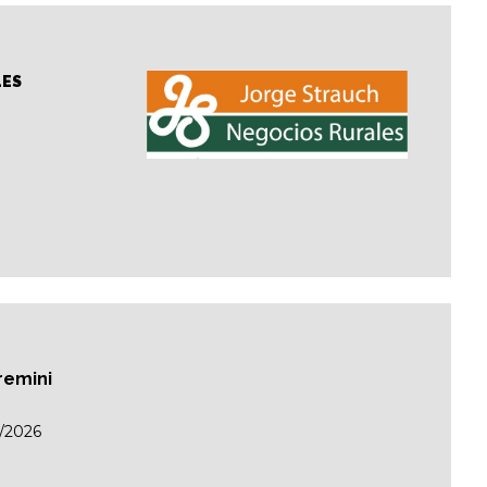
LES
remini
/2026