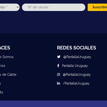
Suscrib
ACES
REDES SOCIALES
es Somos
@PantallaUruguay
rios
Pantalla Uruguay
s de Cable
@PantallaUruguay
s
/PantallaUruguay
to