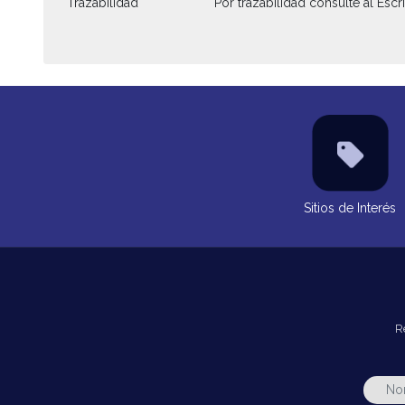
Trazabilidad
Por trazabilidad consulte al Escri
Sitios de Interés
R