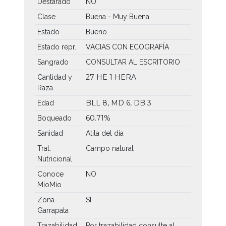
Destarado
NO
Clase
Buena - Muy Buena
Estado
Bueno
Estado repr.
VACIAS CON ECOGRAFÍA
Sangrado
CONSULTAR AL ESCRITORIO
27 HE
1 HERA
Cantidad y
Raza
BLL 8, MD 6, DB 3
Edad
60.71%
Boqueado
Sanidad
Atila del dia
Trat.
Campo natural
Nutricional
Conoce
NO
MíoMío
Zona
SI
Garrapata
Trazabilidad
Por trazabilidad consulte al