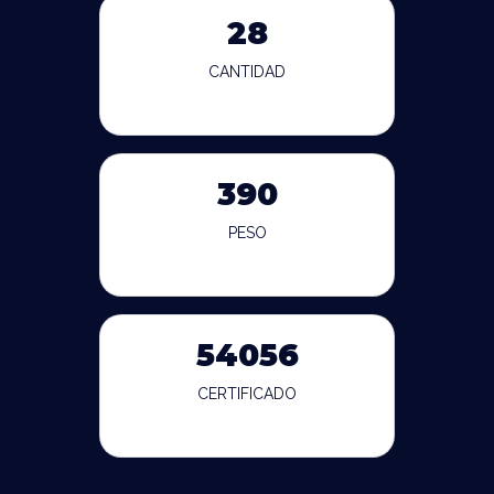
28
CANTIDAD
390
PESO
54056
CERTIFICADO